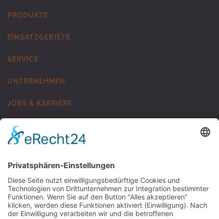
PRODUKTE
EINSATZGEBIETE
SERVICE
UNTERNEHMEN
JOBS & KARRIERE
KONTAKT
MUNSCH Kunststoff-Schweisstechnik