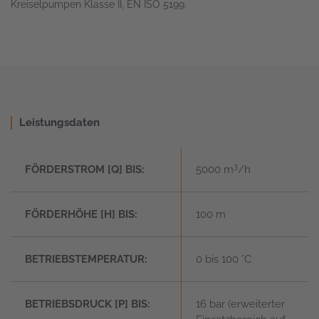
Kreiselpumpen Klasse II, EN ISO 5199.
Leistungsdaten
3
FÖRDERSTROM [Q] BIS:
5000 m
/h
FÖRDERHÖHE [
H] BIS:
100 m
BETRIEBSTEMPERATUR:
0 bis 100 °C
BETRIEBSDRUCK [P] BIS:
16 bar (erweiterter